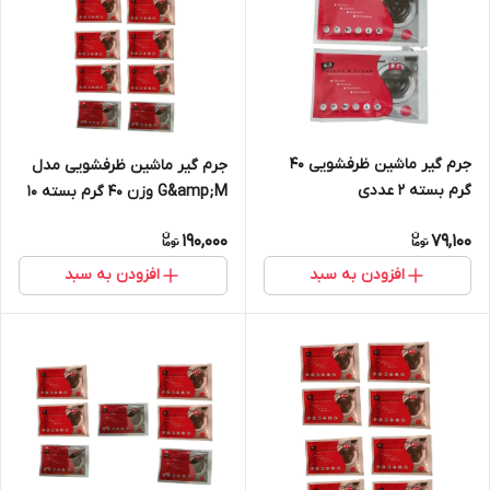
جرم گیر ماشین ظرفشویی 40
جرم گیر ماشین ظرفشویی مدل
گرم بسته 2 عددی
G&amp;M وزن 40 گرم بسته 10
عددی
190,000
79,100
افزودن به سبد
افزودن به سبد