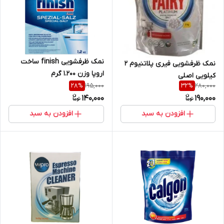
نمک ظرفشویی finish ساخت
نمک ظرفشویی فیری پلاتنیوم 2
اروپا وزن 1.200 گرم
کیلویی اصلی
195,000
280,000
28
%
32
%
140,000
190,000
افزودن به سبد
افزودن به سبد