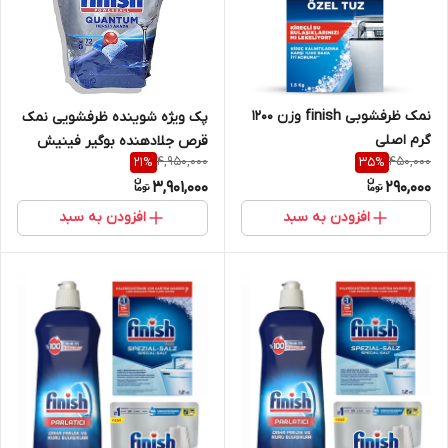
نمک ظرفشوبی finish وزن ۱۲۰۰
پک ویژه شوینده ظرفشویی نمک
گرم اصلی
قرص جلادهنده بوگیر فینیش
4,950,000
450,000
21
%
35
%
اصلی
3,901,000
290,000
افزودن به سبد
افزودن به سبد