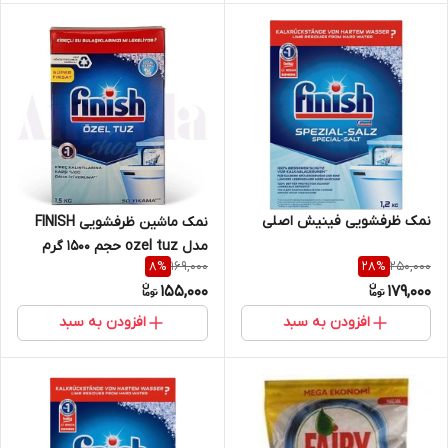
نمک ظرفشویی فینیش اصلی
نمک ماشین ظرفشویی FINISH
مدل ozel tuz حجم ۱۵۰۰ گرم
169,000
250,000
8
%
28
%
اصلی
155,000
179,000
افزودن به سبد
افزودن به سبد