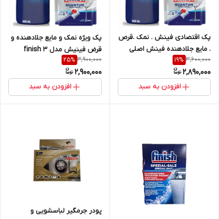
پک اقتصادی فینش . نمک .قرص
پک ویژه نمک و مایع جلادهنده و
. مایع جلادهنده فینش اصلی
قرض فینیش مدل finish 3
3,900,000
3,600,000
25
%
19
%
2,900,000
2,890,000
افزودن به سبد
افزودن به سبد
پودر جرمگیر لباسشویی و