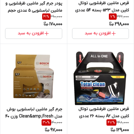
قرص ماشین ظرفشویی توتال
پودر جرم گیر ماشین ظرفشویی و
کلین مدل a33 بسته 54 عددی
ماشین لباسشویی 5 عددی حجم
290,000
322,000
41
%
7
%
200 گرم
170,000
298,000
افزودن به سبد
افزودن به سبد
قرص ماشین ظرفشویی توتال
جرم گیر ماشین لباسشویی بوش
کلین مدل A2 بسته 26 عددی
مدل Clean&amp;Fresh وزن 40
140,000
248,000
30
%
47
%
گرم
97,000
129,000