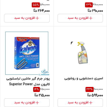
590,000
380,000
55
%
23
%
264,000
290,000
افزودن به سبد
افزودن به سبد
اسپری دستشویی و روشویی
پودر جرم گیر ماشین لباسشویی
کالیون مدل Superior Power
250,000
900,000
14
%
33
%
215,000
599,000
افزودن به سبد
افزودن به سبد