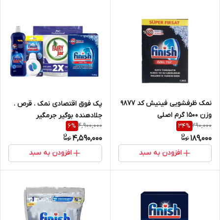
نمک ظرفشویی فینیش کد ۹۸۷۷
پک فوق اقتصادی نمک . قرص .
وزن ۱۵۰۰ گرم اصلی
جلادهنده بوگیر جرمگیر
4,900,000
290,000
6
%
34
%
4,590,000
189,000
افزودن به سبد
افزودن به سبد