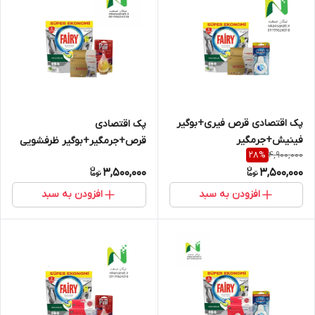
پک اقتصادی قرص فیری+بوگیر
پک اقتصادی
فینیش+جرمگیر
قرص+جرمگیر+بوگیر ظرفشویی
4,900,000
28
%
3,500,000
3,500,000
افزودن به سبد
افزودن به سبد