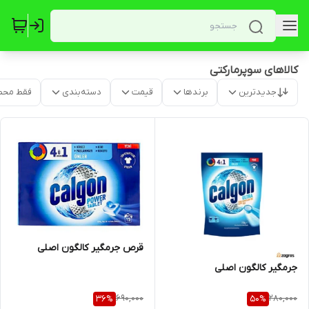
کالاهای سوپرمارکتی
جدیدترین
برندها
قیمت
دسته‌بندی
فقط محص
قرص جرمگیر کالگون اصلی
جرمگیر کالگون اصلی
690,000
280,000
36
%
50
%