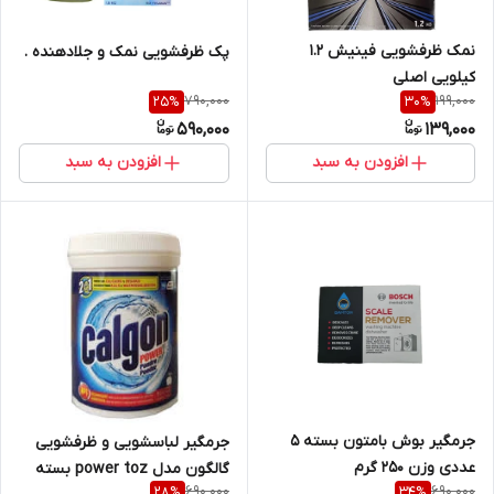
نمک ظرفشویی فینیش ۱.۲
پک ظرفشویی نمک و جلادهنده .
کیلویی اصلی
790,000
199,000
25
%
30
%
590,000
139,000
افزودن به سبد
افزودن به سبد
جرمگیر بوش بامتون بسته ۵
جرمگیر لباسشویی و ظرفشویی
عددی وزن ۲۵۰ گرم
گالگون مدل power toz بسته
690,000
690,000
28
%
34
%