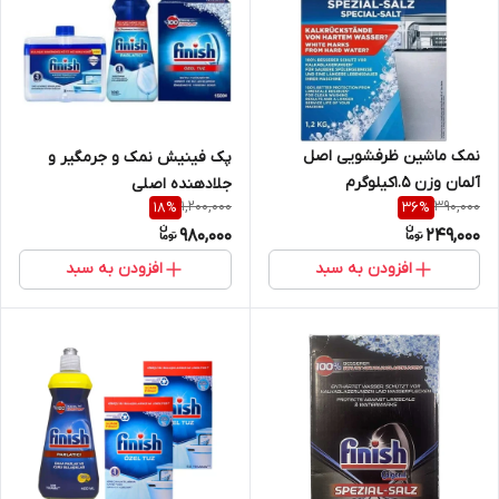
نمک ماشین ظرفشویی اصل
پک فینیش نمک و جرمگیر و
آلمان وزن 1.5کیلوگرم
جلادهنده اصلی
1,200,000
390,000
18
%
36
%
980,000
249,000
افزودن به سبد
افزودن به سبد