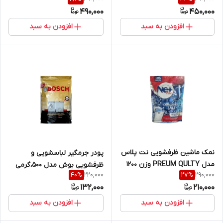
۴۸۰،گرمی
490,000
450,000
افزودن به سبد
افزودن به سبد
نمک ماشین ظرفشویی نت پلاس
پودر جرمگیر لباسشویی و
مدل PREUM QULTY وزن 1200
ظرفشویی بوش مدل ۵۰۰،گرمی
220,000
290,000
40
%
27
%
گرمی
132,000
210,000
افزودن به سبد
افزودن به سبد