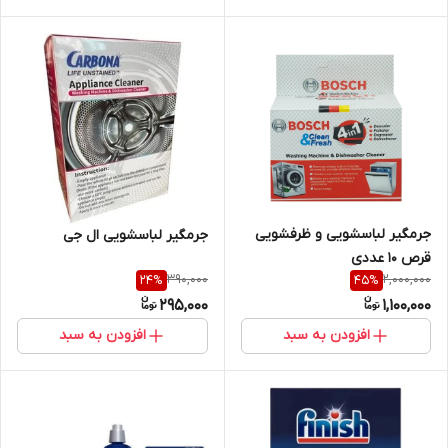
جرمگیر لباسشویی و ظرفشویی
جرمگیر لباسشویی ال جی
قرص 10 عددی
390,000
2,000,000
24
%
45
%
295,000
1,100,000
افزودن به سبد
افزودن به سبد