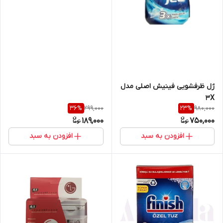
ژل ظرفشویی فینیش اصلی مدل
3X
299,000
980,000
36
%
23
%
189,000
750,000
افزودن به سبد
افزودن به سبد