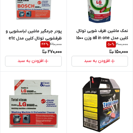
نمک ماشین ظرف شویی توتال
پودر جرمگیر ماشین لباسشویی و
کلین مدل all in one وزن 1500
ظرفشویی توتال کلین مدل etc
490,000
300,000
44
%
50
%
گرم
وزن 200 گرم بسته 5 عددی
270,000
150,000
افزودن به سبد
افزودن به سبد