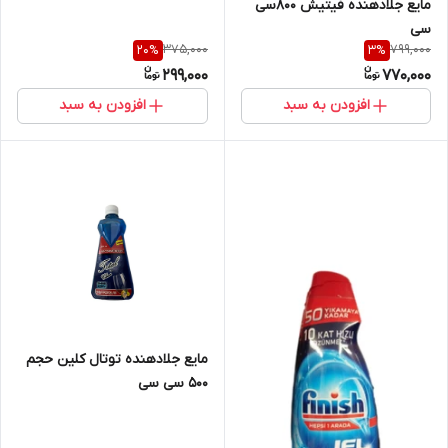
مایع جلادهنده فیتیش 800سی
سی
375,000
799,000
20
%
3
%
299,000
770,000
افزودن به سبد
افزودن به سبد
مایع جلادهنده توتال کلین حجم
۵۰۰ سی سی