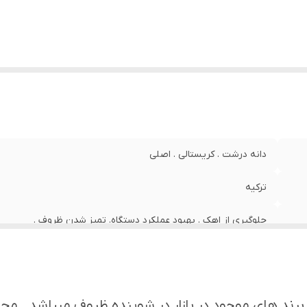
دانه درشت . کریستالی . اصلی
ترکیه
جلوگیری از اهک . بهبود عملکرد دستگاه. تمیز شدن ظروف .
ین برند های موجود در بازار در شوینده ظروف میباشد 