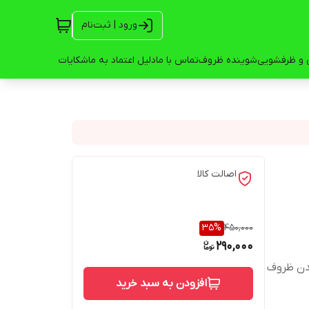
ورود | ثبت‌نام
 و ظرفشویی
شوینده ظروف
تماس با ما
دلیل اعتماد به ما
شکایات
اصالت کالا
35
%
450,000
290,000
شدن ظروف
افزودن به سبد خرید