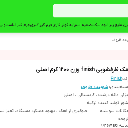
ن مایع ریز اتوماتیک
تصفیه اب
پایه کولر گازی
جرم گیر کتری
جرم گیر لباسشویی
نده ظروف
 ظرفشوبی finish وزن ۱۲۰۰ گرم اصلی
ند:
Finish
ته‌بندی
:
شوینده ظروف
ژگی
:
دانه درشت . کریستالی . اصلی
ور تولید کننده
:
ترکیه
کانات شوینده
جلوگیری از اهک . بهبود عملکرد دستگاه. تمیز 
روف
:
.
اسه کالا
99new