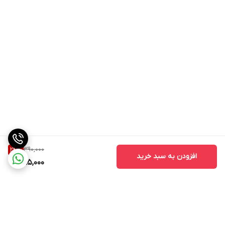
390,000
24
%
افزودن به سبد خرید
295,000