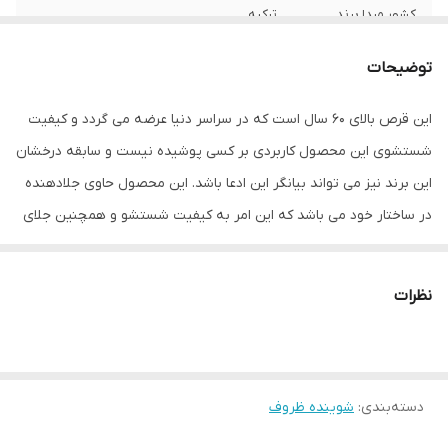
کشور مبدا برند
ترکیه
توضیحات
این قرص بالای 60 سال است که در سراسر دنیا عرضه می گردد و کیفیت
شستشوی این محصول کاربردی بر کسی پوشیده نیست و سابقه درخشان
این برند نیز می تواند بیانگر این ادعا باشد. این محصول حاوی جلادهنده
در ساختار خود می باشد که این امر به کیفیت شستشو و همچنین جلای
ظروف شیشه ای و براق کمک بسیاری می کند اما آن چه این قرص
ظرفشویی را به یک قرص کاملا حرفه ای و پرفروش در دنیا تبدیل کرده
نظرات
است فقط این مطلب نیست. این قرص ماشین ظرفشویی علاوه بر
عملکرد شستشوی بی نقص، به سلامت، طول عمر و ممانعت از خش و
کدر شدن ظروف نیز کمک خواهد کرد. همانطور که می دانید فرقی نمی
دسته‌بندی
:
شوینده ظروف
کند در کجای ایران زندگی می کنید، تمامی آب های مصرفی موجود دارای
سختی هستند، چیزی که به شدت در هنگام شستشو باعث کدرشدن و