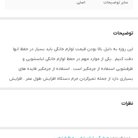
سایر توضیحات
اصلی .
توضیحات
این روزه به دلیل بالا بودن قیمت لوازم خانگی باید بسیار در حفظ انها
دقت کنیم . یکی از موارد مهم در حفظ لوازم خانگی لباسشویی و
ظرفشویی استفاده از جرمگیر است . استفاده از جرمگیر فایده های
بسیاری دارد از جمله تمیزکردن جرم دستکاه افزایش طول عمر . افزایش
طول عمر موتور . از بین بردن بوی نا مطبوع دستگاه . بهتر تمیز کردن
لباس ها . خوش بو کردن لباس ها . و ... میتوان اشاره کرد . این جرمگیر
نظرات
این
مناسب همه ی مارک های لباسشویی و ظرفشویی است و
محصول اصلی میباشد
دسته‌بندی
:
جرم گیر لباسشویی و ظرفشویی