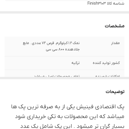
شناسه کالا
Finish3103
مشخصات
مقدار
نمک ۱.۲ کیلوگرم. قرص ۷۲ عددی . مایع
جلادهنده ۸۰۰ سی سی
کشور تولید کننده
ترکیه
امکانات شوینده
تمامی محصولات اصلی میباشد
ظروف
توضیحات
پک اقتصادی فینیش یکی از به صرفه ترین پک ها
میباشد که این محصولات به تکی خریداری شود
بسیار گران تر میشود . این پک شامل یک عدد