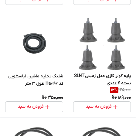
پایه کولر گازی مدل زمینی SLNT
شلنگ تخلیه ماشین لباسشویی
بسته 4 عددی
کد Ha0146 طول 3 متر
225,000
16
%
350,000
189,000
افزودن به سبد
افزودن به سبد