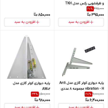
و ظرفشویی رکس مدل TKH
495,000
20
%
طول 3 متر
850,000
395,000
افزودن به سبد
افزودن به سبد
پایه دیواری کولر گازی مدل Anti
پایه دیواری کولر گازی مدل
vibration - H مجموعه 8 عددی
AW02
1,500,000
9,000,000
34
%
28
%
980,000
6,400,000
افزودن به سبد
افزودن به سبد