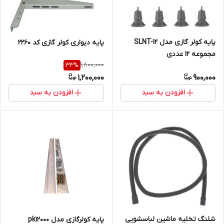
پایه کولر گازی مدل SLNT-12
پایه دیواری کولر گازی کد 2260
مجموعه 12 عددی
1,800,000
33
%
1,200,000
900,000
افزودن به سبد
افزودن به سبد
شلنگ تخلیه ماشین لباسشویی
پایه کولرگازی مدل pk12000