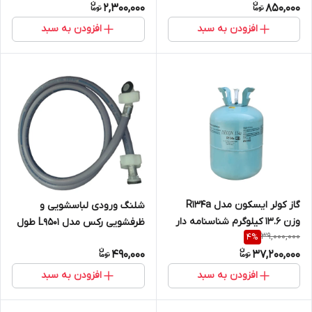
2,300,000
850,000
افزودن به سبد
افزودن به سبد
گاز کولر ایسکون مدل R134a
شلنگ ورودی لباسشویی و
وزن 13.6 کیلوگرم شناسنامه دار
ظرفشویی رکس مدل L9501 طول
39,000,000
4
%
1.5 متر
490,000
37,200,000
افزودن به سبد
افزودن به سبد