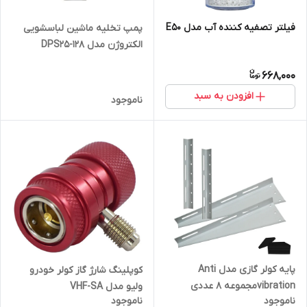
فیلتر تصفیه کننده آب مدل E50
پمپ تخلیه ماشین لباسشویی
الکتروژن مدل DPS25-128
مناسب برای ماشین لباسشویی
668,000
های سامسونگ ،الجی و بوش
افزودن به سبد
ناموجود
پایه کولر گازی مدل Anti
کوپلینگ شارژ گاز کولر خودرو
vibrationمجموعه 8 عددی
ولیو مدل VHF-SA
ناموجود
ناموجود