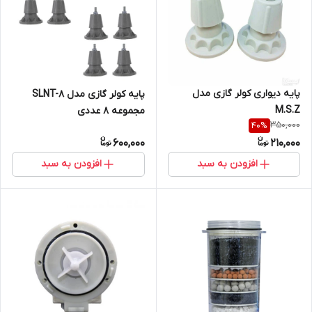
پایه دیواری کولر گازی مدل
پایه کولر گازی مدل SLNT-8
M.S.Z
مجموعه 8 عددی
350,000
40
%
600,000
210,000
افزودن به سبد
افزودن به سبد