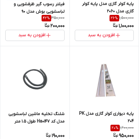
پایه کولر گازی مدل پایه کولر
فیلتر رسوب گیر ظرفشویی و
گازی مدل 2060
لباسشویی بوش مدل 90
350,000
1,500,000
42
%
26
%
200,000
1,100,000
افزودن به سبد
افزودن به سبد
پایه دیواری کولر گازی مدل PK
شلنگ تخلیه ماشین لباسشویی
204
مدل کد Ha0147 طول 1.5 متر
1,200,000
20
%
190,000
950,000