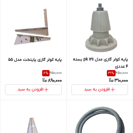
پایه کولر گازی مدل pk 1211 بسته
پایه کولر گازی پایتخت مدل 55
4 عددی
950,000
450,000
6
%
31
%
890,000
310,000
افزودن به سبد
افزودن به سبد