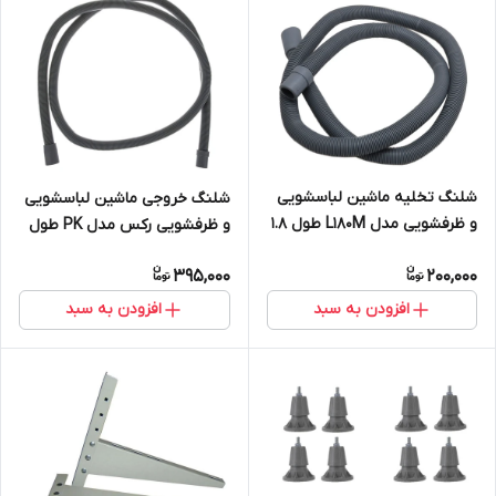
شلنگ تخلیه ماشین لباسشویی
شلنگ خروجی ماشین لباسشویی
و ظرفشویی مدل L180M طول 1.8
و ظرفشویی رکس مدل PK طول
متر
3 متر
395,000
200,000
افزودن به سبد
افزودن به سبد