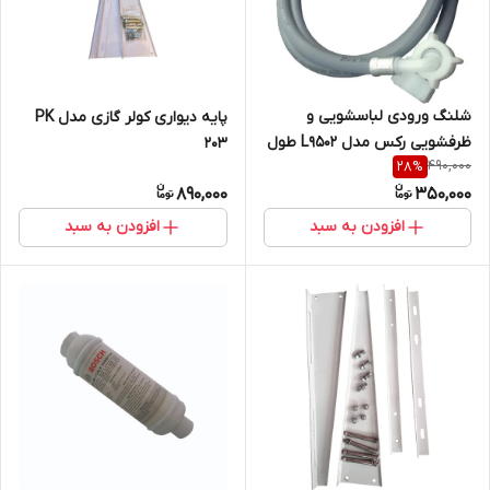
شلنگ ورودی لباسشویی و
پایه دیواری کولر گازی مدل PK
ظرفشویی رکس مدل L9502 طول
203
490,000
28
%
2 متر
890,000
350,000
افزودن به سبد
افزودن به سبد