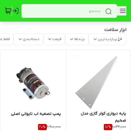
ابزار سلامت
پربازدیدترین
برندها
قیمت
دسته‌بندی
فقط م
پایه دیواری کولر گازی مدل
پمپ تصفیه اب تایوانی اصلی
ضخیم
2,900,000
1,032,000
20
%
17
%