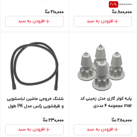
1,000,000
20
%
متر
210,000
800,000
افزودن به سبد
افزودن به سبد
پایه کولر گازی مدل زمینی کد
شلنگ خروجی ماشین لباسشویی
mar مجموعه 4 عددی
و ظرفشویی رکس مدل PK طول
1.5متر
230,000
280,000
افزودن به سبد
افزودن به سبد