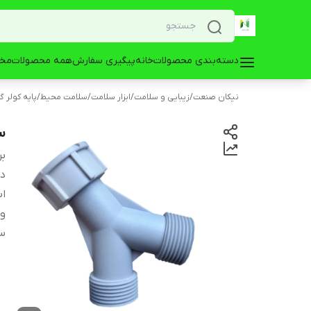
دسته‌بندی محصولات
خانه
پیگیری سفارش
همه محصولات
مخز
نیکان صنعت
/
زیبایی و سلامت
/
ابزار سلامت
/
سلامت محیط
/
پایه کولر گ
س
بر
دس
اب
و
س