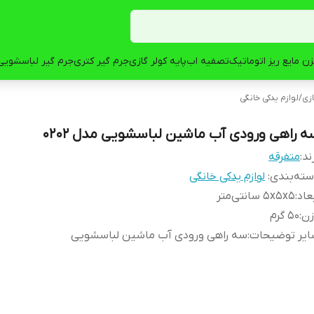
ن مایع ریز اتوماتیک
تصفیه اب
پایه کولر گازی
جرم گیر کتری
جرم گیر لباسشویی
ازی
/
لوازم یدکی خانگی
ه راهی ورودی آب ماشین لباسشویی مدل 0202
ند:
متفرقه
ته‌بندی
:
لوازم یدکی خانگی
عاد
:
5x5x5 سانتی‌متر
زن
:
50 گرم
ایر توضیحات
:
سه راهی ورودی آب ماشین لباسشویی