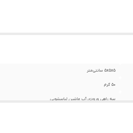
5x5x5 سانتی‌متر
50 گرم
سه راهی ورودی آب ماشین لباسشویی