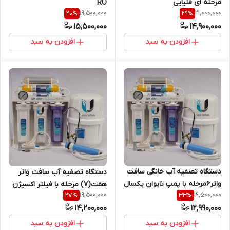
مرحله ای قلیایی
RO
19,500,000
21,000,000
20
%
29
%
15,500,000
14,900,000
افزودن به سبد
افزودن به سبد
دستگاه تصفیه آب خانگی سافت
دستگاه تصفیه آب سافت واتر
واتر6مرحله با پمپ تایوان یکسال
هفت(7) مرحله با فیلتر اکسیژن
19,500,000
19,500,000
27
%
33
%
گارانتی( آب شیرین کن،تسویه
ساز2سال گارانتی(تسفیه تصویه
14,200,000
12,990,000
تصویه تسفیه)
تسویه)
افزودن به سبد
افزودن به سبد