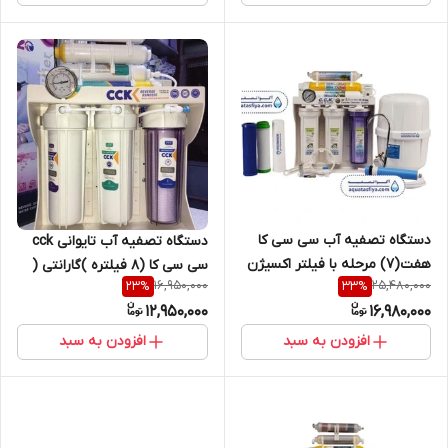
دستگاه تصفيه آب سى سى كا
دستگاه تصفیه آب تایوانی cck
هفت(٧) مرحله با فيلتر اكسيژن
سی سی کا (8 فیلتره )گارانتی (
16,950,000
25,480,000
23
%
33
%
ساز (تسويه تسفيه تصويه)
تسفیه تسویه تصویه)
12,950,000
16,980,000
افزودن به سبد
افزودن به سبد