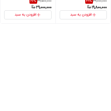
39,500,000
39,000,000
26
%
49
%
SW6SFT225
29,000,000
19,800,000
افزودن به سبد
افزودن به سبد