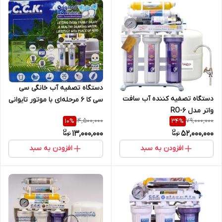
دستگاه تصفیه آب خانگی سی
دستگاه تصفیه کننده آب سافت
سی کا ۶ مرحله‌ای با موتور تایوانی
واتر مدل RO-6
و مخزن بزرگ
14,500,000
79,000,000
10
%
34
%
13,000,000
52,000,000
افزودن به سبد
افزودن به سبد