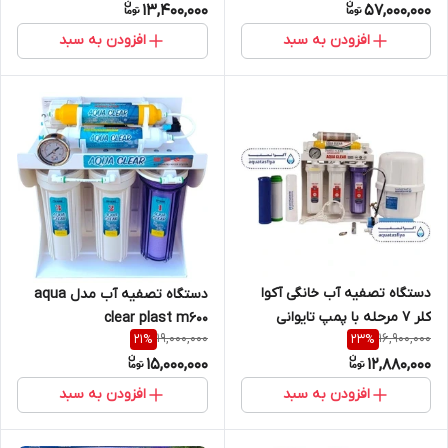
13,400,000
57,000,000
آب تسویه آب تصویه آب آب
شیرین کن
افزودن به سبد
افزودن به سبد
دستگاه تصفیه آب خانگی آکوا
دستگاه تصفیه آب مدل aqua
کلر 7 مرحله با پمپ تایوانی
clear plast m600
19,000,000
16,900,000
21
%
23
%
مخزن بزرگ اکسیژن ساز 1سال
15,000,000
12,880,000
گارانتی تسفیه تسویه تصویه
افزودن به سبد
افزودن به سبد