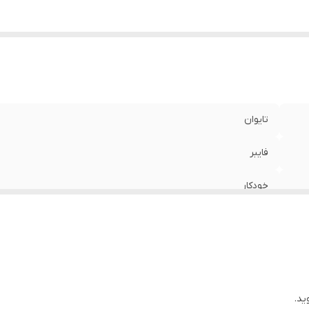
تایوان
فایبر
خودکار
اتصالات مخزن شیر سینک اچار شلنگ
ید.