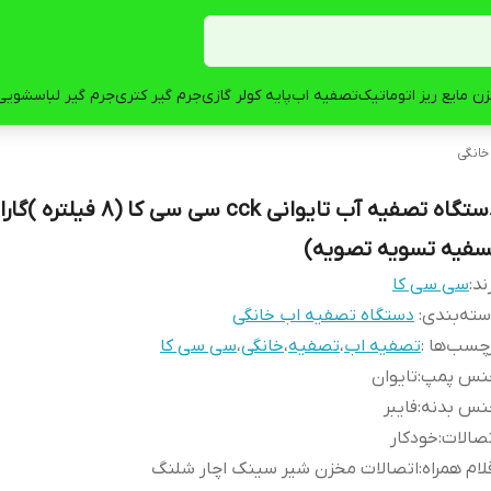
ن مایع ریز اتوماتیک
تصفیه اب
پایه کولر گازی
جرم گیر کتری
جرم گیر لباسشویی
خانگی
دستگاه تصفیه آب تایوانی cck سی سی کا (8 
سفیه تسویه تصویه)
ند:
سی سی کا
ته‌بندی
:
دستگاه تصفیه اب خانگی
چسب‌ها :
تصفیه اب
،
تصفیه
،
خانگی
،
سی سی کا
نس پمپ
:
تایوان
نس بدنه
:
فایبر
صالات
:
خودکار
لام همراه
:
اتصالات مخزن شیر سینک اچار شلنگ