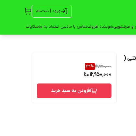
ورود | ثبت‌نام
 و ظرفشویی
شوینده ظروف
تماس با ما
دلیل اعتماد به ما
شکایات
فیلتره )گارانتی (
23
%
16,950,000
12,950,000
افزودن به سبد خرید