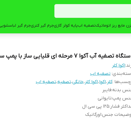
ن مایع ریز اتوماتیک
تصفیه اب
پایه کولر گازی
جرم گیر کتری
جرم گیر لباسشویی
گاه تصفیه آب آکوا ۷ مرحله ای قلیایی ساز با پمپ سنگین
ند:
اکوا کلر
ته‌بندی
:
تصفیه اب
چسب‌ها :
کلر
،
اکوا
،
اکوا کلر
،
خانگی
،
تصفیه
،
تصفیه اب
نس بدنه
:
فایبر
نس پمپ
:
تایوانی
اکثر فشار
:
۱۲۵ پی سی ال
وضیحات جنس
:
اورگانیک