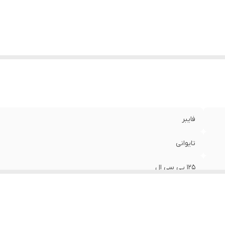
فایبر
تایوانی
۱۲۵ پی سی ال
اورگانیک