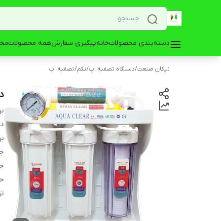
دسته‌بندی محصولات
خانه
پیگیری سفارش
همه محصولات
مخز
نیکان صنعت
/
دستگاه تصفیه اب
/
نکم
/
تصفیه اب
دست
بر
دس
بر
ج
ج
حد
ت