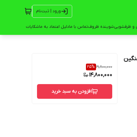
ورود | ثبت‌نام
 و ظرفشویی
شوینده ظروف
تماس با ما
دلیل اعتماد به ما
شکایات
25
%
19,800,000
14,800,000
افزودن به سبد خرید