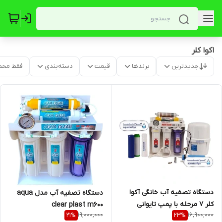
اکوا کلر
جدیدترین
برندها
قیمت
دسته‌بندی
فقط محص
دستگاه تصفیه آب خانگی آکوا
دستگاه تصفیه آب مدل aqua
کلر 7 مرحله با پمپ تایوانی
clear plast m600
19,000,000
16,900,000
21
%
23
%
مخزن بزرگ اکسیژن ساز 1سال