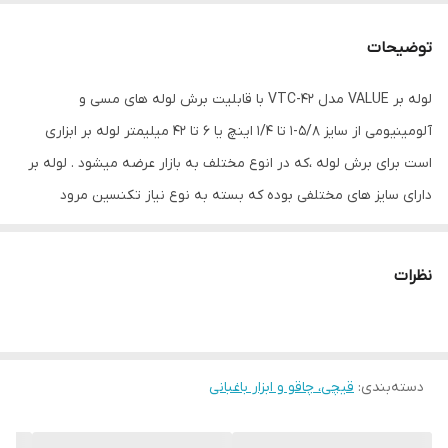
رنگ
نقره ای
توضیحات
لوله بر VALUE مدل VTC-42 با قابلیت برش لوله های مسی و
آلومینیومی از سایز 5/8-1 تا 1/4 اینچ یا 6 تا 42 میلیمتر لوله بر ابزاری
است برای برش لوله ،که در انوع مختلف به بازار عرضه میشود . لوله بر
دارای سایز های مختلفی بوده که بسته به نوع نیاز تکنسین مرود
استفاده قرار میگیرد.
نظرات
دسته‌بندی
:
قیچی‌، چاقو و ابزار باغبانی