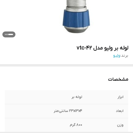
لوله بر ولیو مدل vtc-42
برند:
ولیو
مشخصات
ابزار
لوله بر
ابعاد
23x13x4 سانتی‌متر
وزن
800 گرم