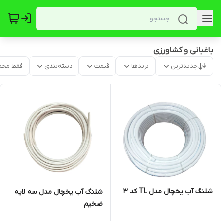
باغبانی و کشاورزی
جدیدترین
برندها
قیمت
دسته‌بندی
فقط محص
شلنگ آب یخچال مدل TL کد 3
شلنگ آب یخچال مدل سه لایه
ضخیم