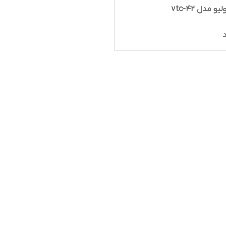
یو مدل vtc-42