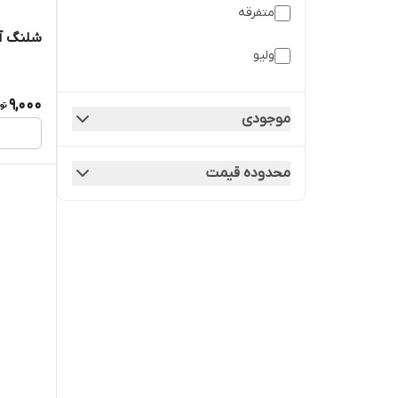
متفرقه
شلنگ آب 
ولیو
9,000
موجودی
محدوده قیمت