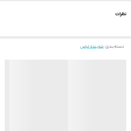
امکانات شوینده
لکه زدایی , جلوگیری از کدر شدن لباس
لباس
نظرات
مناسب لباس
تمام لباس‌‎ها
مناسب استفاده
ماشینی
دسته‌بندی
:
شوینده لباس
وزن
40 گرم