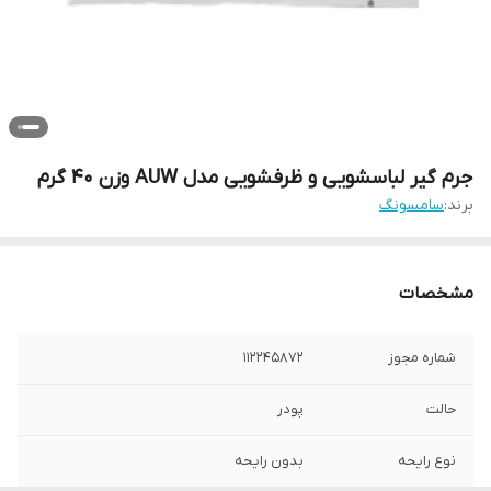
جرم گیر لباسشویی و ظرفشویی مدل AUW وزن 40 گرم
برند:
سامسونگ
مشخصات
شماره مجوز
112245872
حالت
پودر
نوع رایحه
بدون رایحه