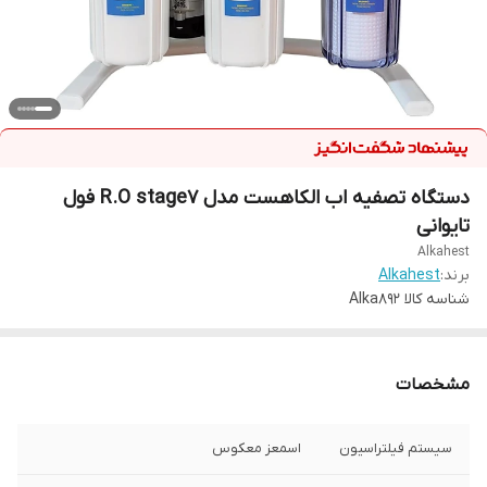
دستگاه تصفیه اب الکاهست مدل R.O stage7 فول
تایوانی
Alkahest
برند:
Alkahest
شناسه کالا
Alka892
مشخصات
سیستم فیلتراسیون
اسمعز معکوس