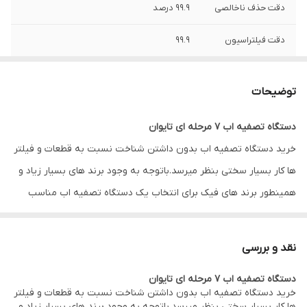
دقت حذف ناخالصی
۹۹.۹ درصد
دقت فیلتراسیون
۹۹.۹
گارانتی
۱۲ ماه شرکت نیکان صنعت
توضیحات
تعداد مرحله
۷ مرحله
دستگاه تصفیه اب 7 مرحله ای تایوان
ارسال
رایگان
خرید دستگاه تصفیه اب بدون داشتن شناخت نسبت به قطعات و فیلتر
حداقل و حداکثر دما
۵ الی ۴۵ درجه
ها کار بسیار سختی بنظر میرسد.باتوجه به وجود برند های بسیار زیاد و
همینطور برند های فیک برای انتخاب یک دستگاه تصفیه اب مناسب
فشار پمپ
۱۲۵ psl
باید اصالت قطعات را مورد برسی قرار بدهید. دستگاه تصفیه اب هفت
اتصالات
خودکار فشاری
مرحله ای الکاهست فول با
مخزن تانک پک تایوان ، پمپ کوجین و فیلتر
نقد و بررسی
قلیایی تکومن ویتنام
از باکیفیت ترین دستگاه تصفیه اب موجود در بازار
شیر روی سینک
اهرمی
دستگاه تصفیه اب 7 مرحله ای تایوان
است. برای اثبات این موضوع تنها کافیست این تصفیه اب را قطعه به
خرید دستگاه تصفیه اب بدون داشتن شناخت نسبت به قطعات و فیلتر
ظرفیت
۲۴۰ لیتر در شبانه روز
قطعه برسی کنید تا متوجه صحت گفته ما بشوید. برای این منظور در
ها کار بسیار سختی بنظر میرسد.باتوجه به وجود برند های بسیار زیاد و