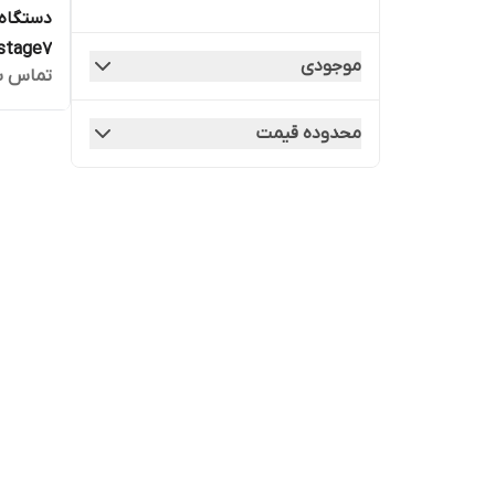
دستگاه
R.O stage7 فو
موجودی
تماس ب
محدوده قیمت