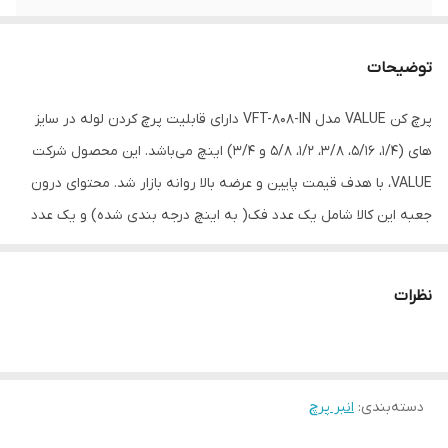
جنس بدنه کالا
فولاد
توضیحات
ویژگی‌های انبر پرچ
قفل
پرچ کن VALUE مدل VFT-808-IN دارای قابلیت پرچ کردن لوله در سایز
رنگ
نقره ای
های (1/4، 5/16، 3/8، 1/2، 5/8 و 3/4) اینچ می‌باشد. این محصول شرکت
VALUE، با هدف قیمت پایین و عرضه بالا روانه بازار شد. محتوای درون
جعبه این کالا شامل یک عدد فک( به اینچ درجه بندی شده) و یک عدد
پرچ کن با قابلیت خلاص کن می باشد.
نظرات
دسته‌بندی
:
انبر پرچ