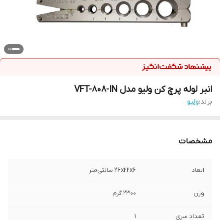
انبر لوله پرچ کن ولیو مدل VFT-808-IN
برند:
ولیو
مشخصات
ابعاد
26x22x6 سانتی‌متر
وزن
2300 گرم
تعداد سری
1