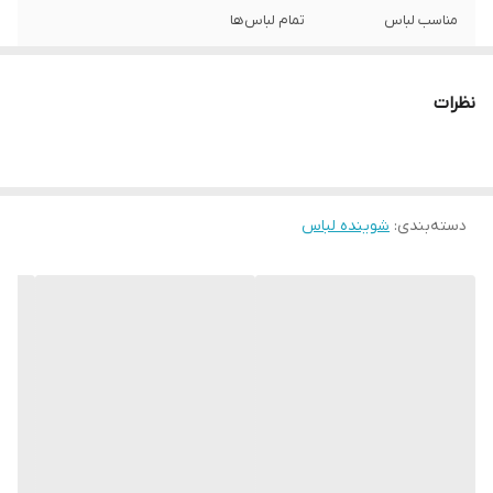
مناسب لباس
تمام لباس‌‎ها
مناسب استفاده
ماشینی
نظرات
سایر توضیحات
داخل بسته 5 عدد جرم گیر میباشد
شماره مجوز
164421121 .
دسته‌بندی
:
شوینده لباس