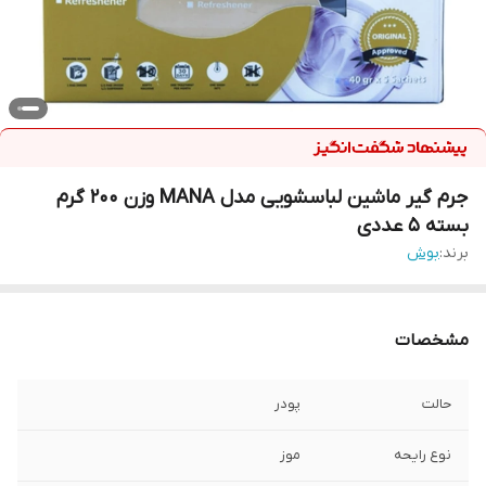
جرم گیر ماشین لباسشویی مدل MANA وزن 200 گرم
بسته 5 عددی
برند:
بوش
مشخصات
حالت
پودر
نوع رایحه
موز