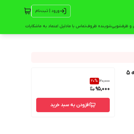
ورود | ثبت‌نام
 و ظرفشویی
شوینده ظروف
تماس با ما
دلیل اعتماد به ما
شکایات
جرم گیر ماشین لباسشویی الجی مدل L1 وزن 40 گرم بسته 5
20
%
120,000
95,000
افزودن به سبد خرید