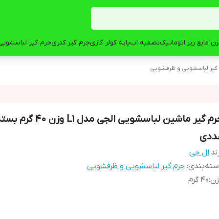
ن مایع ریز اتوماتیک
تصفیه اب
پایه کولر گازی
جرم گیر کتری
جرم گیر لباسشویی
گیر لباسشویی و ظرفشویی
ددی
ند:
ال جی
ته‌بندی
:
جرم گیر لباسشویی و ظرفشویی
زن
:
40 گرم