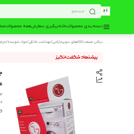
دسته‌بندی محصولات
خانه
پیگیری سفارش
همه محصولات
مخز
نیکان صنعت
/
کالاهای سوپرمارکتی
/
بهداشت خانگی
/
مواد شوینده
/
جرم 
ع
بر
دس
و