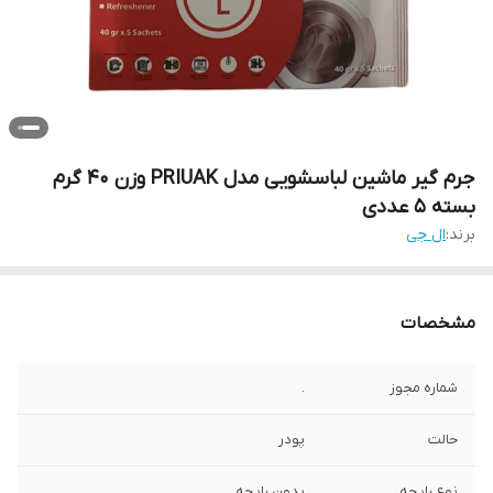
جرم گیر ماشین لباسشویی مدل ‌PRIUAK وزن 40 گرم
بسته 5 عددی
برند:
ال جی
مشخصات
شماره مجوز
.
حالت
پودر
نوع رایحه
بدون رایحه