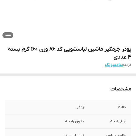
پودر جرمگیر ماشین لباسشویی کد 86 وزن 160 گرم بسته
4 عددی
برند:
سامسونگ
مشخصات
حالت
پودر
نوع رایحه
بدون رایحه
مناسب لباس
تمام لباس‌‎ها