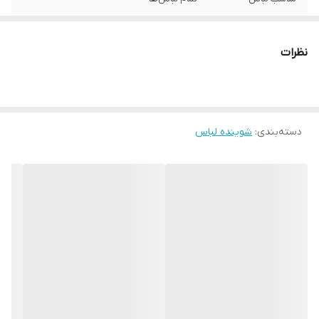
مناسب استفاده
ماشینی
نظرات
شماره مجوز
4102931112
دسته‌بندی
:
شوینده لباس