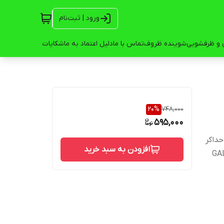
ورود | ثبت‌نام
 و ظرفشویی
شوینده ظروف
تماس با ما
دلیل اعتماد به ما
شکایات
20
%
748,000
595,000
 کلر و کنترل کننده باکتری حداکثر جریان آب: 0.75 GPM حداکر
افزودن به سبد خرید