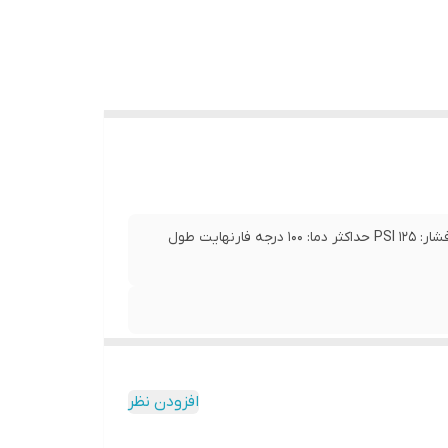
فیلتر کلر و کنترل کننده باکتری حداکثر جریان آب: 0.75 GPM حداکر فشار: 125 PSI حداکثر دما: 100 درجه فارنهایت طول
افزودن نظر