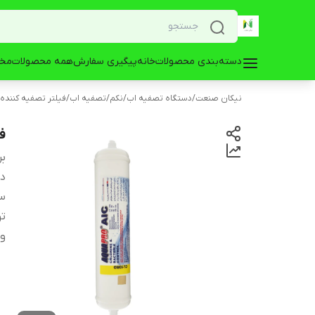
دسته‌بندی محصولات
خانه
پیگیری سفارش
همه محصولات
مخز
نیکان صنعت
/
دستگاه تصفیه اب
/
نکم
/
تصفیه اب
/
فیلتر تصفیه کننده
فی
بر
دس
سا
ت
و