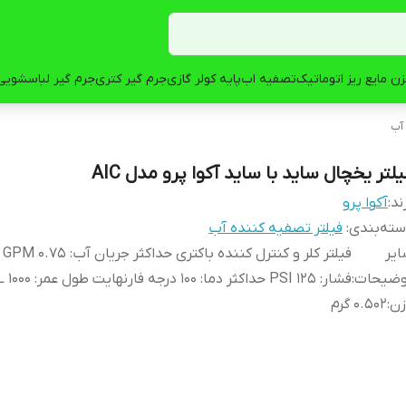
ن مایع ریز اتوماتیک
تصفیه اب
پایه کولر گازی
جرم گیر کتری
جرم گیر لباسشویی
 آب
لتر یخچال ساید با ساید آکوا پرو مدل AIC
ند:
آکوا پرو
ته‌بندی
:
فیلتر تصفیه کننده آب
یر
فیلتر
وضیحات
:
فشار: 125 PSI حداکثر دما: 100 درجه فارنهایت طول عمر: 1000 GAL
زن
:
0.502 گرم