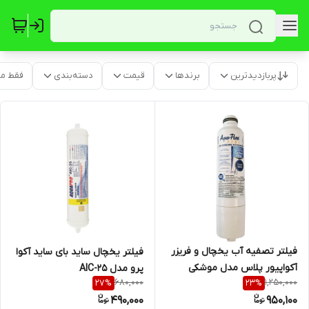
پربازدیدترین
برندها
قیمت
دسته‌بندی
فقط م
فیلتر تصفیه آب یخچال و فریزر
فیلتر یخچال ساید بای ساید آکوا
آکواپیور پلاس مدل موشکی
پرو مدل AIC-25
680,000
1,250,000
27
%
23
%
490,000
950,100