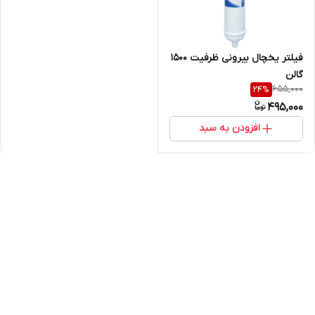
فیلتر یخچال بیرونی ظرفیت 1500
گالن
655,000
24
%
495,000
افزودن به سبد