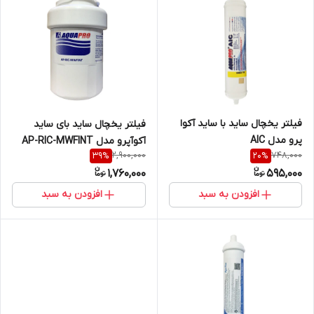
فیلتر یخچال ساید با ساید آکوا
فیلتر یخچال ساید بای ساید
پرو مدل AIC
آکوآپرو مدل AP-RIC-MWFINT
2,900,000
748,000
39
%
20
%
1,760,000
595,000
افزودن به سبد
افزودن به سبد