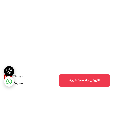
390,000
43
%
افزودن به سبد خرید
220,000