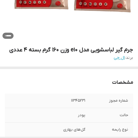
جرم گیر لباسشویی مدل e10 وزن 160 گرم بسته 4 عددی
برند:
ال جی
مشخصات
شماره مجوز
11345231
حالت
پودر
نوع رایحه
گل‌های بهاری