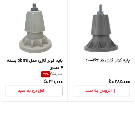
پایه کولر گازی کد 2000262
پایه کولر گازی مدل pk 1211 بسته
4 عددی
450,000
31
%
310,000
285,000
افزودن به سبد
افزودن به سبد