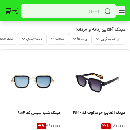
عینک آفتابی زنانه و مردانه
جدیدترین
برندها
قیمت
دسته‌بندی
فقط محص
عینک آفتابی موسکوت کد 99310
عینک شب پلیس کد 90114
7,900,000
2,800,000
39
%
32
%