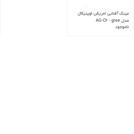
عینک آفتابی امریکن اوپتیکال
مدل AO-C2 - gree
ناموجود