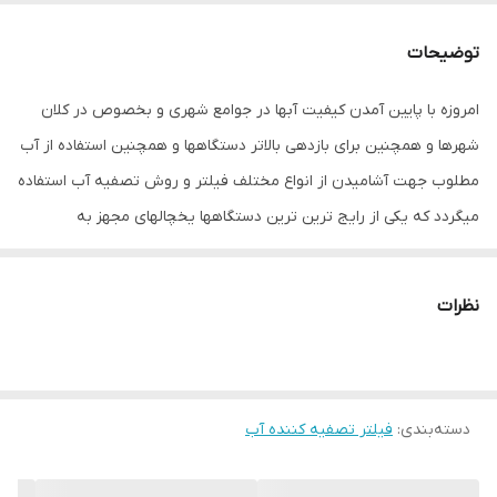
توضیحات
امروزه با پایین آمدن کیفیت آبها در جوامع شهری و بخصوص در کلان
شهرها و همچنین برای بازدهی بالاتر دستگاهها و همچنین استفاده از آب
مطلوب جهت آشامیدن از انواع مختلف فیلتر و روش تصفیه آب استفاده
میگردد که یکی از رایج ترین ترین دستگاهها یخچالهای مجهز به
آبسردکن و یخساز میباشد . در این یخچالها از یک فیلتر یا چند فیلتر (
معمولا 1 فیلتر ) جهت بالابردن کیفیت آب و همچنین محافظت از
نظرات
سیستم داخلی در مقابل رسوب استفاده میشود. فیلتر لیوانی ( داخلی )
یخچال ساید بای ساید بکو مناسب برای تمامی یخچال های بکو می باشد
.نکته مهم : حتما فیلترها را در زمان مقرر شده تعویض نمایید چرا که
دسته‌بندی
:
فیلتر تصفیه کننده آب
مواد داخلی آنها اشباع شده و عملا دیگر کار تصفیه را انجام نمی دهند و
همچنین با گذشت زمان زیاد ، مواد داخلی فاسد شده و باعث رشد باکتری