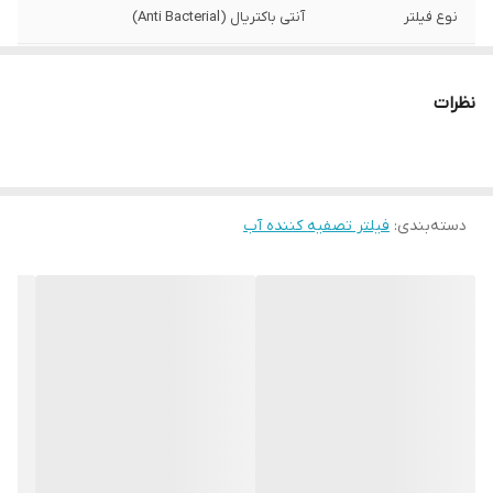
نوع فیلتر
آنتی باکتریال (Anti Bacterial)
مورد استفاده در
یخچال و فریزر
نظرات
مواد فیلتر شونده
تمامی ذرات معلق در آب کلر و مواد آلی آب
عمر مفید فیلتر
12 ماه
میزان فیلتراسیون
99%
دسته‌بندی
:
فیلتر تصفیه کننده آب
آلاینده‌ها و
میکروب‌ها
میزان فیلتراسیون
99%
مواد و رسوب
وزن
400 گرم