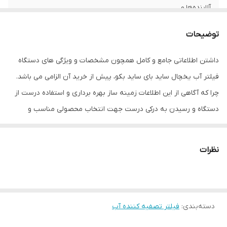
آلاینده‌ها و
میکروب‌ها
توضیحات
میزان فیلتراسیون
99
مواد و رسوب
داشتن اطلاعاتی جامع و کامل همچون مشخصات و ویژگی های دستگاه
فیلتر آب یخچال ساید بای ساید بکو، پیش از خرید آن الزامی می باشد.
وزن
250 گرم
چرا که آگاهی از این اطلاعات زمینه ساز بهره برداری و استفاده درست از
دستگاه و رسیدن به درکی درست جهت انتخاب محصولی مناسب و
مطابق با وسیله ما می باشد. در ادامه شما را با فیلتر آب یخچال ساید بای
ساید بکو آشنا خواهیم کرد. همچنین در صورتی که شاهد اختلال در
نظرات
کارایی و عملکرد یخچالتان شده اید این مقاله می تواند برای شما موثر
باشد.
دسته‌بندی
:
فیلتر تصفیه کننده آب