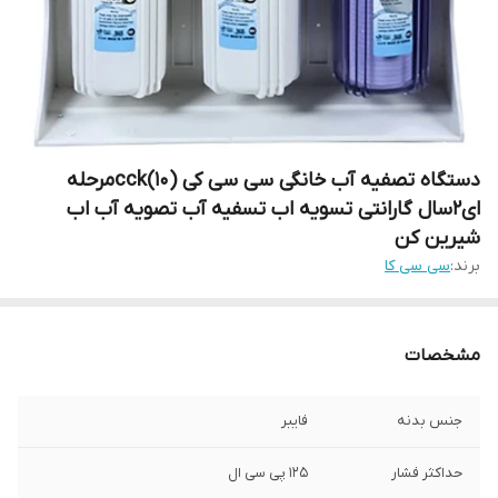
دستگاه تصفیه آب خانگی سی سی کی cck(10)مرحله
ای2سال گارانتی تسویه اب تسفیه آب تصویه آب اب
شیرین کن
برند:
سی سی کا
مشخصات
جنس بدنه
فایبر
حداکثر فشار
۱۲۵ پی سی ال