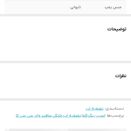
جنس پمپ
تایوانی
تعداد فیلتر
۱۰ مرحله
توضیحات
نظرات
دسته‌بندی
:
تصفیه اب
برچسب‌ها :
اسپیرینگ
،
اکوا
،
تصفیه اب
،
خانگی
،
سافت واتر
،
سی سی کا