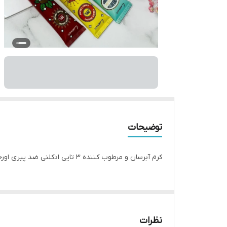
توضیحات
کرم آبرسان و مرطوب کننده 3 تایی ادکلنی ضد پيری اورجينال وارداتی
نظرات