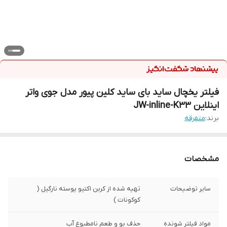
فیلتر یخچال ساید بای ساید کلین پیور مدل جوی واتر
اینلاین JW-inline-K33
برند:
متفرقه
مشخصات
سایر توضیحات
تهیه شده از کربن اکتیو پوسته نارگیل (
کوکونات )
مواد فیلتر شونده
حذف بو و طعم نامطبوع آب