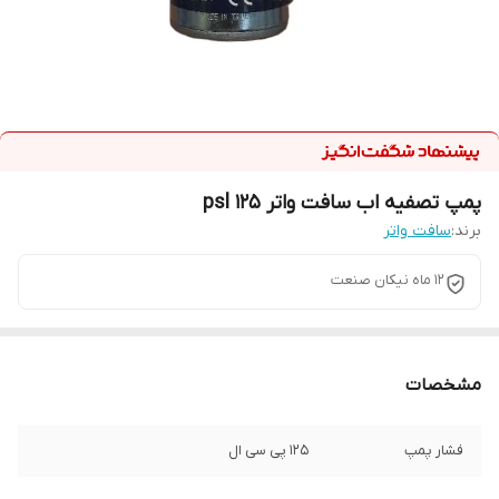
پمپ تصفیه اب سافت واتر 125 psl
برند:
سافت واتر
12 ماه نیکان صنعت
مشخصات
فشار پمپ
125 پی سی ال