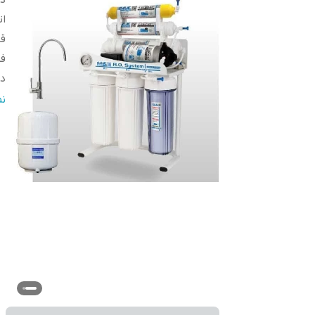
دس
ات
قا
ف
دق
د
ن
سی
تع
گا