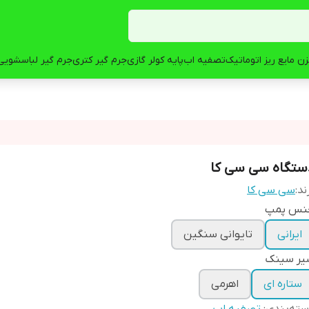
ن مایع ریز اتوماتیک
تصفیه اب
پایه کولر گازی
جرم گیر کتری
جرم گیر لباسشویی
ستگاه سی سی کا
ند:
سی سی کا
نس پمپ
ایرانی
تایوانی سنگین
یر سینک
ستاره ای
اهرمی