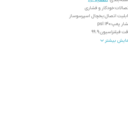
ته‌بندی
:
تصفیه اب
صالات
:
خودکار و فشاری
بلیت اتصال
:
یخچال اسپرسوساز
شار پمپ
:
140 psl
ت فیلتراسیون
:
99.9
قت حذف ناخالصی
:
99.9
مایش بیشتر
ستم فیلتراسیون
:
اسمعز معکوس
داد فیلتر
:
۶ مرحله
رانتی
:
12 ماه طلایی نیکان صنعت