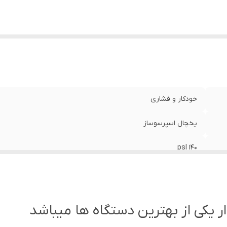
خودکار و فشاری
یخچال اسپرسوساز
140 psl
99.9
99.9
اسمعز معکوس