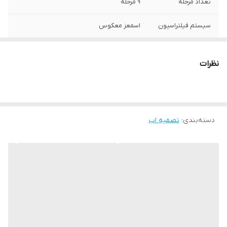
تعداد مرحله
۹ مرحله
سیستم فیلتراسیون
اسمعز معکوس
دقت حذف ناخالصی
۹۹.۹
نظرات
حجم مخزن
۴ گالن
دسته‌بندی
:
تصفیه اب