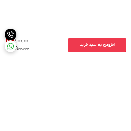
19,000,000
21
%
افزودن به سبد خرید
14,900,000
برگشت به بالا