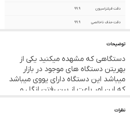
دقت فیلتراسیون
99.9
دقت حذف ناخالصی
99.9
مخزن
بزرگ
توضیحات
اتصالات
خودکار و فشاری
دستگاهی که مشهده میکنید یکی از
قابلیت اتصال
یخچال اسپرسو ساز
بهریتن دستگاه های موجود در بازار
فشار پمپ
125
میباشد این دستگاه دارای یووی میباشد
که این امر باعت از بین رفتن انگل و
گارانتی
12 ماه نیکان صنعت
میکروب اب میباشد این دستگاه باری
استفاده از اب چاه بسیار مناسب میباشد
نظرات
به دلیل داشتن لامپ یووی . جنس بدنه