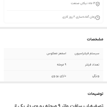
12 ماه نیکان صنعت
زمان آماده‌سازی
2
روز کاری
مشخصات
سیستم فیلتراسیون
اسمعز معکوس
تعداد فیلتر
۹ مرحله
ویژگی
دارای یو وی
جنس بدنه
پروپلین
توضیحات
دقت حذف ناخالصی
یک ده هزاروم میکرون
تصفیه،اب سافت واتر ۹ مرحله یو وی دار یکی از