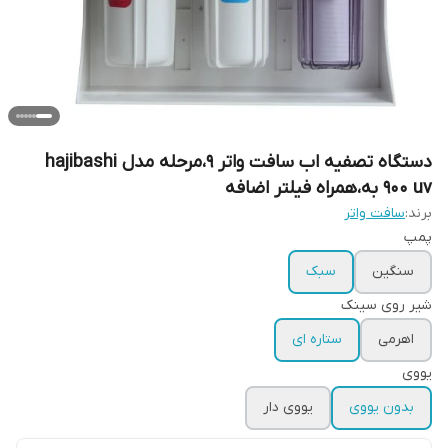
دستگاه تصفیه اب سافت واتر ۹،مرحله مدل hajibashi
900 uv به،همراه فیلتر اضافه
برند:
سافت واتر
پمپ
سنگین
سبک
شیر روی سینک
اهرمی
ستاره ای
یووی
بدون یووی
یووی دار