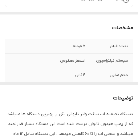
مشخصات
تعداد فیلتر
۷ مرحله
سیستم فیلتراسیون
اسمعز معکوس
حجم مخزن
۴ گالن
فشار پمپ
۱۲۵ psl
توضیحات
نوع پمپ
تایوان اصلی
دستگاه تصفیه اب سافت واتر تایوانی یکی از بهترین دستگاه ها میباشد
فینیگ ها
اورگانیک
که از پمپ هیدون تایوان درست شده است این دستگاه بسیار قدرتمند
جنس فیلتر
کربن و گیاهی
میباشد و سختی اب را تا ۶۰ کاهش میدهد . این دستگاه شامل ۱۲ ماه