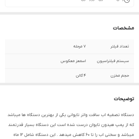
مشخصات
تعداد فیلتر
۷ مرحله
سیستم فیلتراسیون
اسمعز معکوس
حجم مخزن
۴ گالن
فشار پمپ
۱۲۵ psl
توضیحات
نوع پمپ
تایوان اصلی
دستگاه تصفیه اب سافت واتر تایوانی یکی از بهترین دستگاه ها میباشد
فینیگ ها
اورگانیک
که از پمپ هیدون تایوان درست شده است این دستگاه بسیار قدرتمند
جنس فیلتر
کربن و گیاهی
میباشد و سختی اب را تا ۶۰ کاهش میدهد . این دستگاه شامل ۱۲ ماه