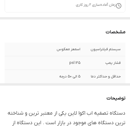
زمان آماده‌سازی
2
روز کاری
مشخصات
سیستم فیلتراسیون
اسمعز معکوس
فشار پمپ
۱۲۵ psl
حداقل و حداکثر دما
۵ الی ۵۰ درجه
تعداد مرحله
۷ مرحله ای
توضیحات
دقت حذف ناخالصی
یک دهزاروم میکرون
دستگاه تصفیه اب اکوا لاین یکی از معتبر ترین و شناخته
دقت فیلتراسیون
یک دهزاروم میکرون
ترین دستگاه های موجود در بازار است . این دستگاه از