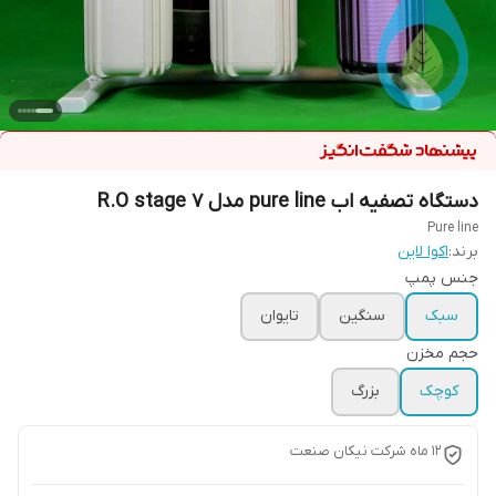
دستگاه تصفیه اب pure line مدل R.O stage 7
Pure line
برند:
اکوا لاین
جنس پمپ
سبک
سنگین
تایوان
حجم مخزن
کوچک
بزرگ
۱۲ ماه شرکت نیکان صنعت