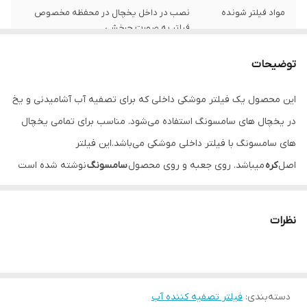
مواد فیلتر شونده
نصب در داخل یخچال در محفظه مخصوص
فیلتر به صورت چرخشی
عمر مفید فیلتر
6 ماه
توضیحات
میزان فیلتراسیون
کلر ، ذرات Particulate Class III ، سرب ، جیوه ،
این محصول یک فیلتر موشکی داخلی که برای تصفیه آب آشامیدنی و یخ
آلاینده‌ها و
آزبست ، بنزن ، کلروبنزن ، آترازین ، کربوفوران ،
در یخچال های سامسونگ استفاده می‌شود. مناسب برای تمامی یخچال
میکروب‌ها
لیندان ، توکسافن
های سامسونگ با فیلتر داخلی موشکی می‌باشد.این فیلتر
میزان فیلتراسیون
مینیمم 207 و ماکسیمم 862
اصل
کره
میباشد. روی جعبه و روی محصول
سامسونگ
نوشته شده است
مواد و رسوب
که با بقیه فیلتر های موجود در بازار متفاوت است زیرا مارک های موشکی
وزن
1000 گرم
سامسونگ در بازار با برند اکواپیور عرضه میشود ولی این محصول با نام
نظرات
برند
سامسونگ
به فروش میرسد که فقط نمایندگی های مجاز از این مدل
محصول دارند
دسته‌بندی
:
فیلتر تصفیه کننده آب