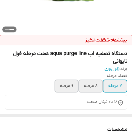
دستگاه تصفیه اب aqua purge line هفت مرحله فول
تایوانی
برند:
اکوا پورج
تعداد مرحله
۷ مرحله
۸ مرحله
۹ مرحله
18 ماه تیکان صنعت
مشخصات