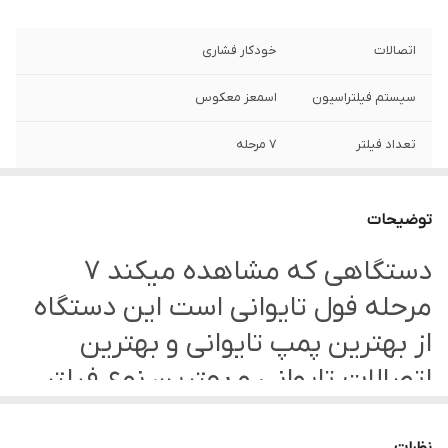
اتصالات
خودکار فشاری
سیستم فیلتراسیون
اسمعز معکوس
تعداد فیلتر
7 مرحله
توان
240 لیتر در شبانه روز
توضیحات
مخزن
19 لیتری ضد بو
دستگاهی که مشاهده میکند 7
رنگ بدنه
سبز
مرحله فول تایوانی است این دستگاه
ارسال
رایگان
از بهترین پمپ تایوانی و بهترین
اتصالات تایوانی و بهترین نوع فیلتر
گارانتی
18 ماه نیکان صنعت
درست شده است جنس کربن فیلتر
جنس بدنه
فلز کوره ای ضد زنگ و خوردگی