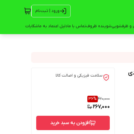
ورود | ثبت‌نام
 و ظرفشویی
شوینده ظروف
تماس با ما
دلیل اعتماد به ما
شکایات
سلامت فیزیکی و اصالت کالا
36
%
420,000
267,000
افزودن به سبد خرید