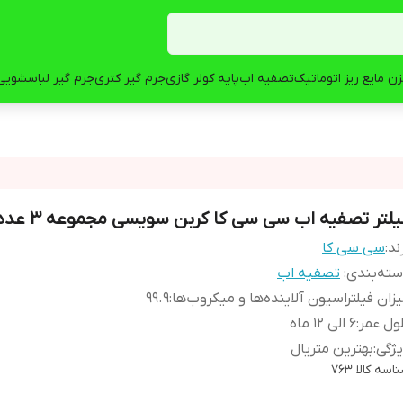
ن مایع ریز اتوماتیک
تصفیه اب
پایه کولر گازی
جرم گیر کتری
جرم گیر لباسشویی
یلتر تصفیه اب سی سی کا کربن سویسی مجموعه ۳ عددی
ند:
سی سی کا
ته‌بندی
:
تصفیه اب
زان فیلتراسیون آلاینده‌ها و میکروب‌ها
:
۹۹.۹
ول عمر
:
۶ الی ۱۲ ماه
ژگی
:
بهترین متریال
اسه کالا
۷۶۳