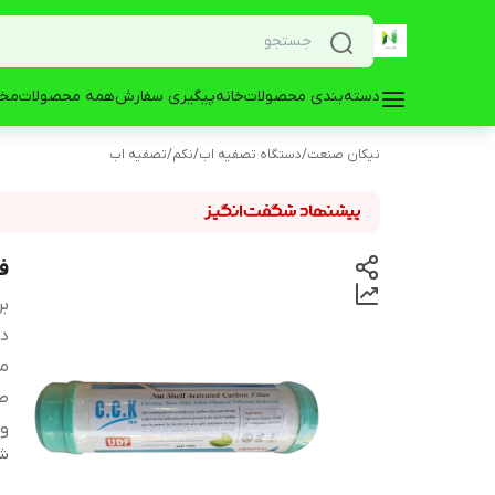
دسته‌بندی محصولات
خانه
پیگیری سفارش
همه محصولات
مخز
نیکان صنعت
/
دستگاه تصفیه اب
/
نکم
/
تصفیه اب
ف
بر
دس
می
ط
وی
شن