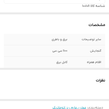
شناسه کالا
1001011
مشخصات
سایر توضیحات
برق و باطری
گنجایش
1100 سی سی
اقلام همراه
کابل برق
گارانتی
18 ماه ریکس
نظرات
دسته‌بندی
:
مخزن مایع ریز اتوماتیک