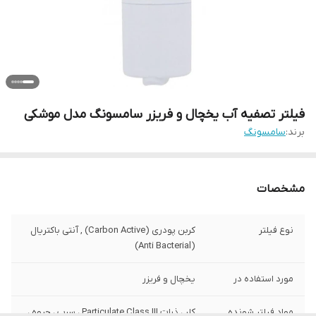
فیلتر تصفیه آب یخچال و فریزر سامسونگ مدل موشکی
برند:
سامسونگ
مشخصات
نوع فیلتر
کربن پودری (Carbon Active) , آنتی باکتریال
(Anti Bacterial)
مورد استفاده در
یخچال و فریزر
مواد فیلتر شونده
کلر ، ذرات Particulate Class III ، سرب ، جیوه ،