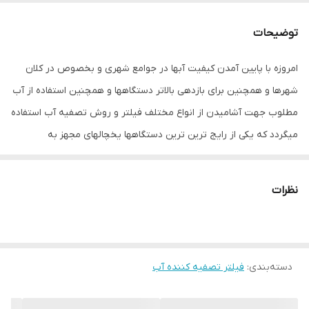
آزبست ، بنزن ، کلروبنزن ، آترازین ، کربوفوران ،
لیندان ، توکسافن
توضیحات
عمر مفید فیلتر
12 ماه
امروزه با پایین آمدن کیفیت آبها در جوامع شهری و بخصوص در کلان
شهرها و همچنین برای بازدهی بالاتر دستگاهها و همچنین استفاده از آب
میزان فیلتراسیون
99
آلاینده‌ها و
مطلوب جهت آشامیدن از انواع مختلف فیلتر و روش تصفیه آب استفاده
میکروب‌ها
میگردد که یکی از رایج ترین ترین دستگاهها یخچالهای مجهز به
میزان فیلتراسیون
99
آبسردکن و یخساز میباشد . در این یخچالها از یک فیلتر یا چند فیلتر (
مواد و رسوب
معمولا 1 فیلتر ) جهت بالابردن کیفیت آب و همچنین محافظت از
نظرات
سیستم داخلی در مقابل رسوب استفاده میشود. فیلتر لیوانی ( داخلی )
وزن
450 گرم
یخچال ساید بای ساید سامسونگ مناسب برای تمامی یخچال های
سامسونگ می باشد . این فیتلرها دارای عمر مفید 6ماه می باشد و
دسته‌بندی
:
فیلتر تصفیه کننده آب
ظرفیت تصفیه 500 گالن آب دارد و ساخت کره می باشد .نکته مهم : حتما
فیلترها را در زمان مقرر شده تعویض نمایید چرا که مواد داخلی آنها