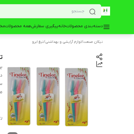
دسته‌بندی محصولات
خانه
پیگیری سفارش
همه محصولات
مخز
نیکان صنعت
/
لوازم آرایشی و بهداشتی
/
تیغ ابرو
تی
بر
دس
سا
م
ر