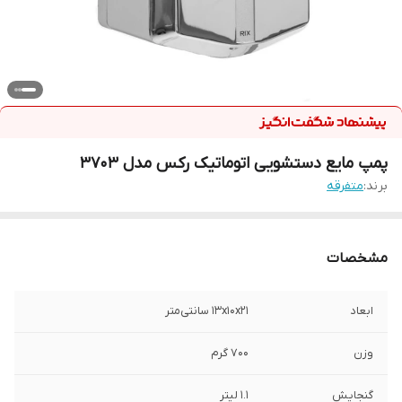
پمپ مایع دستشویی اتوماتیک رکس مدل 3703
برند:
متفرقه
مشخصات
ابعاد
13x10x21 سانتی‌متر
وزن
700 گرم
گنجایش
1.1 لیتر